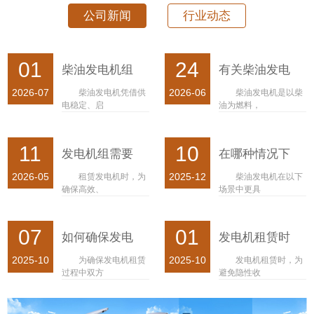
公司新闻
行业动态
01
24
柴油发电机组
有关柴油发电
2026-07
2026-06
柴油发电机凭借供
柴油发电机是以柴
电稳定、启
油为燃料，
11
10
发电机组需要
在哪种情况下
2026-05
2025-12
租赁发电机时，为
柴油发电机在以下
确保高效、
场景中更具
07
01
如何确保发电
发电机租赁时
2025-10
2025-10
为确保发电机租赁
发电机租赁时，为
过程中双方
避免隐性收