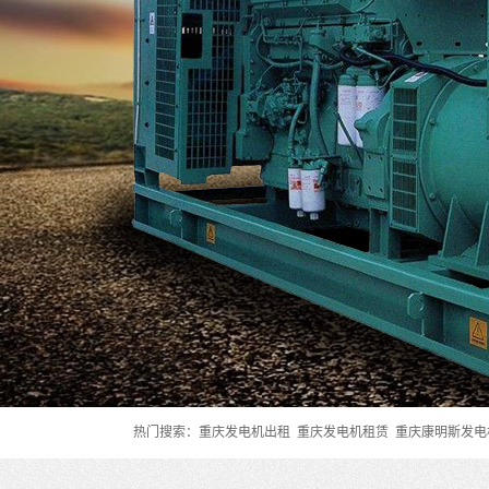
贵州康明
贵州康明
贵州康明
贵州康明
贵州康明
贵州康明
贵州康明
贵州康明
贵
热门搜索：
重庆发电机出租
重庆发电机租赁
重庆康明斯发电