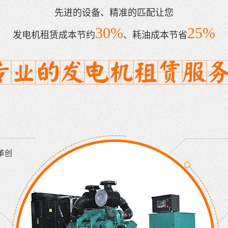
先进的设备、精准的匹配让您
30%
25%
发电机租赁成本节约
、耗油成本节省
革创