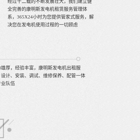
经过十二载的不断发展壮大，我们建立健
全完善的康明斯发电机租赁服务管理体
系，365X24小时为您提供管家式服务，解
决您在发电机使用过程的一切顾虑
力雄厚，经验丰富，康明斯发电机出租服
、设计、安装、调试、维修保养、配管一体
专业队伍