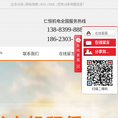
企业分站
|
网站地图
|
RSS
|
XML
|
您有
24
条询盘信息！
仁恒机电全国服务热线
138-8399-8887
在线客服
186-2303-1218
在线留言
在
线
分享到...
户
联系我们
在线留言
客
服
扫描二维码