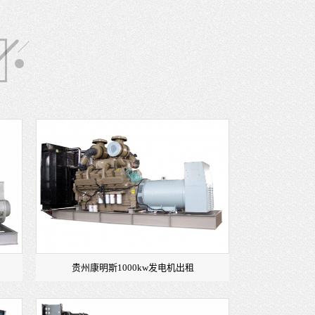
贵州康明斯1000kw发电机出租