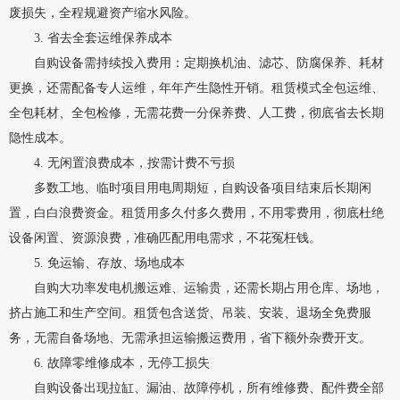
废损失，全程规避资产缩水风险。
3. 省去全套运维保养成本
自购设备需持续投入费用：定期换机油、滤芯、防腐保养、耗材
更换，还需配备专人运维，年年产生隐性开销。租赁模式全包运维、
全包耗材、全包检修，无需花费一分保养费、人工费，彻底省去长期
隐性成本。
4. 无闲置浪费成本，按需计费不亏损
多数工地、临时项目用电周期短，自购设备项目结束后长期闲
置，白白浪费资金。租赁用多久付多久费用，不用零费用，彻底杜绝
设备闲置、资源浪费，准确匹配用电需求，不花冤枉钱。
5. 免运输、存放、场地成本
自购大功率发电机搬运难、运输贵，还需长期占用仓库、场地，
挤占施工和生产空间。租赁包含送货、吊装、安装、退场全免费服
务，无需自备场地、无需承担运输搬运费用，省下额外杂费开支。
6. 故障零维修成本，无停工损失
自购设备出现拉缸、漏油、故障停机，所有维修费、配件费全部