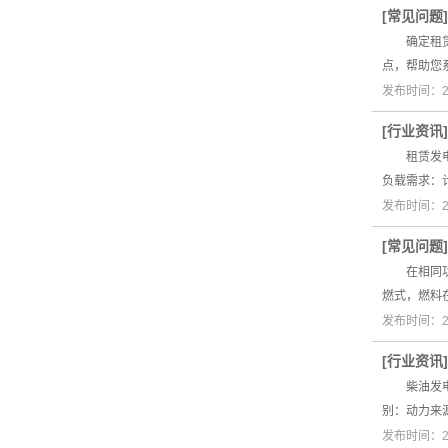
[
常见问题
确定租赁发
点，帮助您
发布时间：20
[
行业资讯
租赁发电机
负载需求：
发布时间：20
[
常见问题
在相同功率
燃式，燃料
发布时间：20
[
行业资讯
柴油发电机
别：动力来
发布时间：20