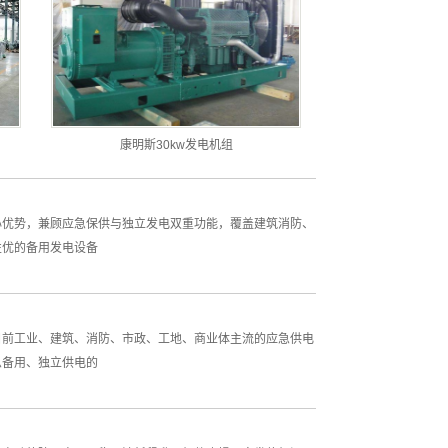
康明斯30kw发电机组
优势，兼顾应急保供与独立发电双重功能，覆盖建筑消防、
性优的备用发电设备
前工业、建筑、消防、市政、工地、商业体主流的应急供电
急备用、独立供电的