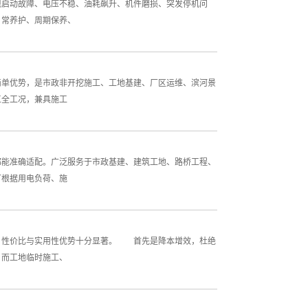
启动故障、电压不稳、油耗飙升、机件磨损、突发停机问
日常养护、周期保养、
单优势，是市政非开挖施工、工地基建、厂区运维、滨河景
工全工况，兼具施工
能准确适配。广泛服务于市政基建、建筑工地、路桥工程、
可根据用电负荷、施
，性价比与实用性优势十分显著。 首先是降本增效，杜绝
。而工地临时施工、