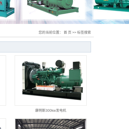
您的当前位置：
首 页
>> 标签搜索
康明斯300kw发电机