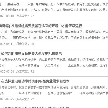
、展会活动、工厂应急、临时用电、防汛保供等场景中，发电机是刚需设备。很多企
，租赁远比购买更划算、更省心、风险更低。以下是租赁发电机替代购买的核心原因
26-05-18 点击次数：77
赁动态
]
发电机组需要放置在适宜的环境中才能正常运行
时，为确保高效、安全且经济地满足用电需求，需从租前评估、服务商筛选、合同
评估 明确用电需求：统计所有负载设备的总功率，考虑启动时的峰值电流（通常按
26-05-11 点击次数：89
]
如何判断哪些设备需要大型发电机来供电
备需要大型发电机来供电，需从设备的功率需求、启动特性、运行方式、负载类型
分析： 一、高功率需求设备 大型电动机： 工业设备：如大型机床、压缩机
26-05-04 点击次数：72
]
在选择发电机功率时,如何权衡负载需求和成本
机功率时，权衡负载需求和成本需从准确评估负载、合理预留余量、分阶段规划、
分析： 一、准确评估负载需求 全面梳理设备清单： 详细列出所有需要由发
26-04-25 点击次数：72