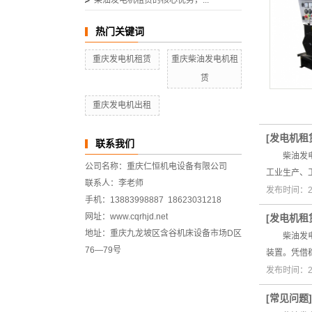
柴油发电机租赁的核心优势，...
热门关键词
重庆发电机租赁
重庆柴油发电机租
赁
重庆发电机出租
[
发电机租
联系我们
柴油发电机
公司名称：重庆仁恒机电设备有限公司
工业生产、
联系人：李老师
发布时间：20
手机：13883998887 18623031218
网址：
www.cqrhjd.net
[
发电机租
地址：重庆九龙坡区含谷机床设备市场D区
柴油发电机
76—79号
装置。凭借
发布时间：20
[
常见问题