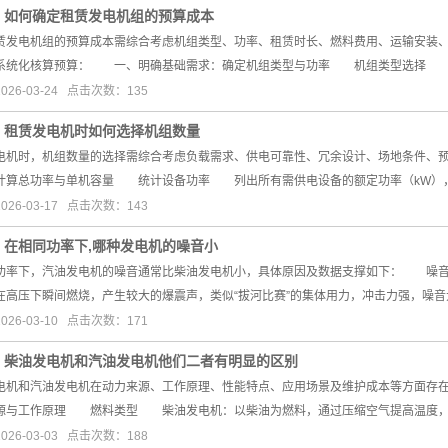
]
如何确定租赁发电机组的预算成本
电机组的预算成本需综合考虑机组类型、功率、租赁时长、燃料费用、运输安装、
系统化核算预算： 一、明确基础需求：确定机组类型与功率 机组类型选择 
26-03-24 点击次数：135
]
租赁发电机时如何选择机组数量
时，机组数量的选择需综合考虑负载需求、供电可靠性、冗余设计、场地条件、
计算总功率与单机容量 统计设备功率 列出所有需供电设备的额定功率（kW）
26-03-17 点击次数：143
]
在相同功率下,哪种发电机的噪音小
下，汽油发电机的噪音通常比柴油发电机小，具体原因及数据支撑如下： 噪
在高压下瞬间燃烧，产生较大的爆震声，类似“拔河比赛”的集体用力，冲击力强，噪
26-03-10 点击次数：171
]
柴油发电机和汽油发电机他们二者有明显的区别
和汽油发电机在动力来源、工作原理、性能特点、应用场景及维护成本等方面存
源与工作原理 燃料类型 柴油发电机：以柴油为燃料，通过压缩空气提高温度，
26-03-03 点击次数：188