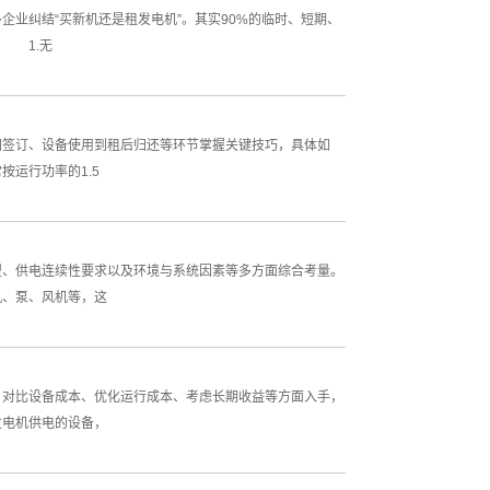
业纠结“买新机还是租发电机”。其实90%的临时、短期、
。 1.无
签订、设备使用到租后归还等环节掌握关键技巧，具体如
运行功率的1.5
、供电连续性要求以及环境与系统因素等多方面综合考量。
、泵、风机等，这
对比设备成本、优化运行成本、考虑长期收益等方面入手，
电机供电的设备，