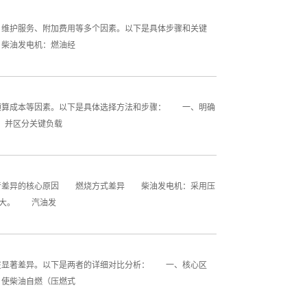
维护服务、附加费用等多个因素。以下是具体步骤和关键
柴油发电机：燃油经
预算成本等因素。以下是具体选择方法和步骤： 一、明确
，并区分关键负载
音差异的核心原因 燃烧方式差异 柴油发电机：采用压
音大。 汽油发
在显著差异。以下是两者的详细对比分析： 一、核心区
使柴油自燃（压燃式