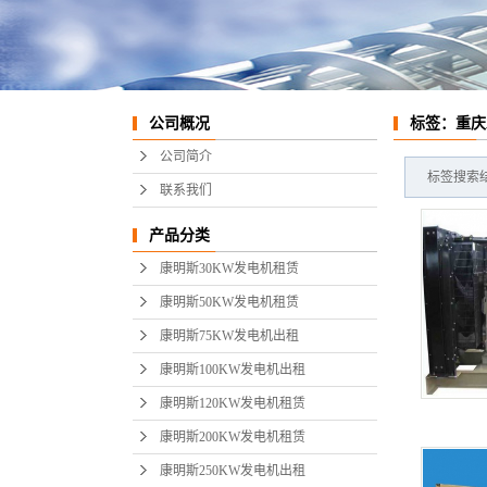
康明斯
康明斯
康明斯
标签：重庆
公司概况
康明斯
公司简介
标签搜索结
联系我们
康明斯
产品分类
康明斯
康明斯30KW发电机租赁
康明斯
康明斯50KW发电机租赁
康明斯
康明斯75KW发电机出租
康明斯100KW发电机出租
康明斯120KW发电机租赁
康明斯200KW发电机租赁
康明斯250KW发电机出租