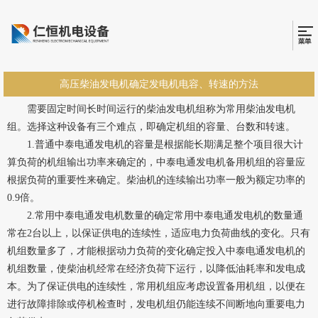
高压柴油发电机确定发电机电容、转速的方法
需要固定时间长时间运行的柴油发电机组称为常用柴油发电机
组。选择这种设备有三个难点，即确定机组的容量、台数和转速。
1.普通中泰电通发电机的容量是根据能长期满足整个项目很大计
算负荷的机组输出功率来确定的，中泰电通发电机备用机组的容量应
根据负荷的重要性来确定。柴油机的连续输出功率一般为额定功率的
0.9倍。
2.常用中泰电通发电机数量的确定常用中泰电通发电机的数量通
常在2台以上，以保证供电的连续性，适应电力负荷曲线的变化。只有
机组数量多了，才能根据动力负荷的变化确定投入中泰电通发电机的
机组数量，使柴油机经常在经济负荷下运行，以降低油耗率和发电成
本。为了保证供电的连续性，常用机组应考虑设置备用机组，以便在
进行故障排除或停机检查时，发电机组仍能连续不间断地向重要电力