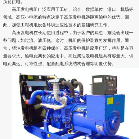
负荷供电。
高压发电机组广泛应用于工矿、冶金、数据单位、港口、机场等
领域。高压小电流的特点决定了高压发电机远距离输电的优势。因
此，加强工程机电设备环境适应性技术的基础研究工作。
高压发电机在长期使用过程中，由于客户的疏忽，难免会出现一
些问题，如过流、油压低。这时，机组的保护装置将发挥作用。通
常，柴油发电机组有四种保护。高压发电机组应用广泛，特别是在容
量要求大、输电距离长的应用中。高压柴油发电机组具有容量大、供
电距离远、可靠性强、配套配电系统结构合理等明显优势。