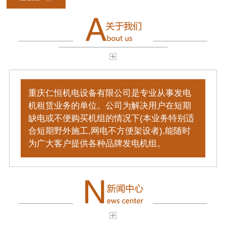
重庆仁恒机电设备有限公司是专业从事发电
机租赁业务的单位。公司为解决用户在短期
缺电或不便购买机组的情况下(本业务特别适
合短期野外施工,网电不方便架设者),能随时
为广大客户提供各种品牌发电机组。