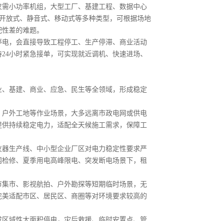
需小功率机组，大型工厂、基建工程、数据中心
普通开放式、静音式、移动式等多种类型，可根据场地
配性差的难题。
电，会直接导致工程停工、生产停滞、商业活动
24小时紧急接单，可实现就近调机、快速进场、
、基建、商业、应急、民生等全领域，形成稳定
户外工地等作业场景，大多远离市政电网或供电
提供持续稳定电力，适配全天候施工需求，保障工
器生产线、中小型企业厂区对电力稳定性要求严
网检修、夏季用电高峰限电、突发断电场景下，租
集市、影视航拍、户外勘探等短期临时场景，无
完美适配市区、居民区、商圈等对环境要求较高的
区域性大面积停电，灾后救援、临时安置点、管