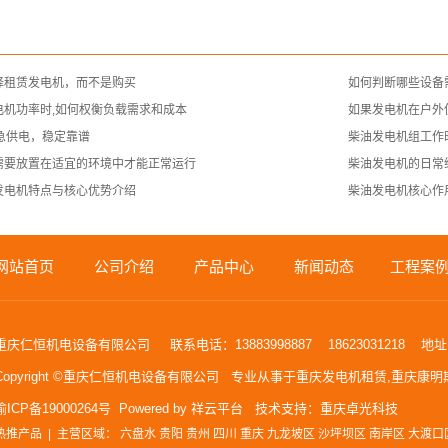
择租赁发电机，而不是购买
如何判断哪些设备
电机功率时,如何权衡负载需求和成本
如果发电机在户外
应急供电，稳定靠谱
柴油发电机组工作
需要放置在适宜的环境中才能正常运行
柴油发电机的日常
发电机特点与核心优势介绍
柴油发电机核心作
网站首页
公司介绍
产品中心
新闻动态
工程案
重庆仁恒机电设备有限公司 联系电话：13883998887 18623031218 
Copyright ©重庆仁恒机电设备有限公司 专业从事于
重庆发电机租赁
,
重庆康明
渝ICP备19000264号
Powered by 祥云平台 技术支持：重庆卓光科技
热推产品
| 主营区域：
六盘水
贵阳
贵州
四川
重庆
九龙坡区
沙坪坝区
南岸区
大渡口