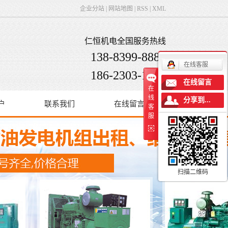
企业分站
|
网站地图
|
RSS
|
XML
仁恒机电全国服务热线
138-8399-8887
在线客服
186-2303-1218
在线留言
在
线
分享到...
户
联系我们
在线留言
客
服
扫描二维码