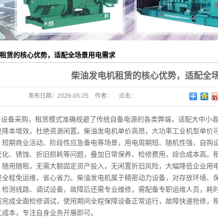
250KW发电机出租
300KW发电机出租
400KW发电机出租
租赁的核心优势，适配全场景用电需求
500KW发电机租赁
柴油发电机租赁的核心优势，适配全
600KW发电机出租
发布日期：
2026-05-25
作者：
点击：
800KW发电机出租
设备采购，租赁模式准确规避了传统自备电源的各类弊端，适配大中小各
1000KW发电机租赁
本增效，杜绝资源闲置。柴油发电机单价高昂，大功率工业机型单价可
、短期商业活动、阶段性应急备电等场景，用电周期短、随机性强，自购
1200KW发电机租赁
老化、锈蚀、折旧损耗等问题，叠加日常保养、检修费用，综合成本高。
电缆线安装租赁
、随用随租，无需大额固定资产投入，无闲置折旧风险，大幅降低企业用
程免运维，省心省力。柴油发电机属于精密动力设备，对存放环境、保
、检测线路、调试设备，故障后还需专业维修，需配备专职运维人员，耗
前完成全面检修调试，使用期间全程保障设备正常运行，故障快速抢修，
工成本，专注自身业务开展即可。