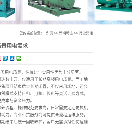
您的当前位置：
首 页
>>
新闻动态
>>
行业资讯
场景用电需求
类用电场景，性价比与实用性优势十分显著。
达数十万，仅适用于长期高频用电场景。而工地
设备项目结束后会长期闲置，不仅占用场地，还会
租赁模式支持日租、月租、长租等灵活计费方式，
电成本与资金压力。
养流程、操作规范要求高，日常需要定期更换机
时耗力。专业租赁服务商可提供全流程运维服务，
租期结束后统一回收养护，客户无需承担任何运维