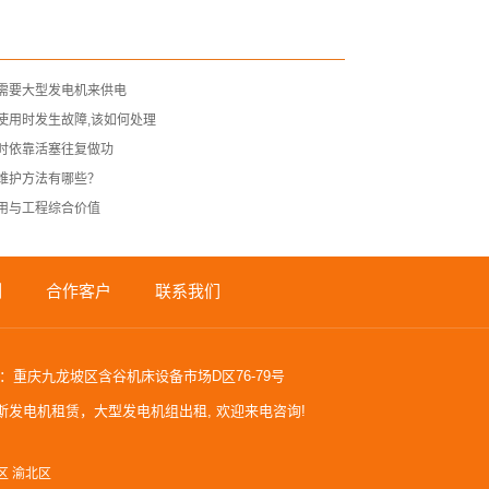
需要大型发电机来供电
使用时发生故障,该如何处理
时依靠活塞往复做功
维护方法有哪些？
用与工程综合价值
例
合作客户
联系我们
地址：重庆九龙坡区含谷机床设备市场D区76-79号
斯发电机租赁
，
大型发电机组出租
, 欢迎来电咨询!
区
渝北区