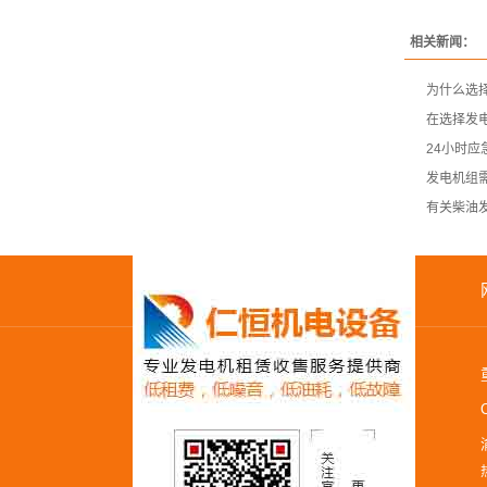
相关新闻：
为什么选
在选择发
24小时
发电机组
有关柴油