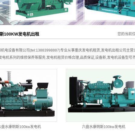
明斯250KW发电机出
赁
明斯300KW发电机出
租
明斯400KW发电机出
租
斯100KW发电机出租
您的当前
明斯500KW发电机租
租
机电设备有限公司(tel:13883998887)专业从事重庆发电机租赁,发电机出租公司主营
明斯600KW发电机出
赁
发电机系列的维修保养等服务,发电机租赁价格合理,品质保证,设备新,发电机设备型号
明斯800KW发电机出
租
明斯1000KW发电机
租
明斯1200KW发电机
租赁
水电缆线安装租赁
租赁
六盘水康明斯100kw发电机
六盘水康明斯100kw发电机