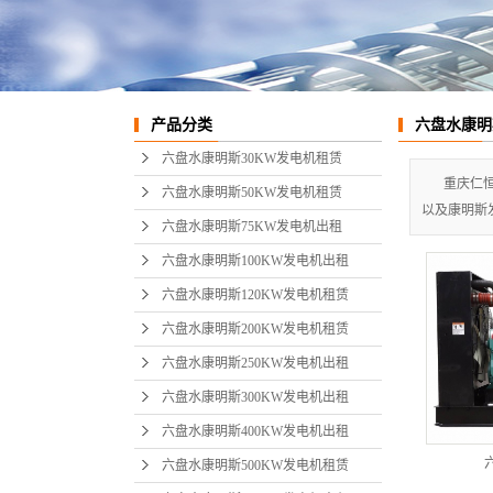
六盘水康
六盘水康
六盘水康
六盘水康明
产品分类
六盘水康
六盘水康明斯30KW发电机租赁
重庆仁恒
六盘水康明斯50KW发电机租赁
六盘水康
以及康明斯
六盘水康明斯75KW发电机出租
六盘水康
六盘水康明斯100KW发电机出租
六盘水康
六盘水康明斯120KW发电机租赁
六盘水康
六盘水康明斯200KW发电机租赁
六盘水康明斯250KW发电机出租
六盘
六盘水康明斯300KW发电机出租
六盘水康明斯400KW发电机出租
六盘水康明斯500KW发电机租赁