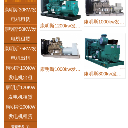
康明斯30KW发
电机租赁
康明斯1000kw发电机
康明斯1200kw发电机
康明斯50KW发
电机租赁
康明斯75KW发
电机出租
康明斯100KW
康明斯1000kw发电机
康明斯800kw发电机出
发电机出租
康明斯120KW
发电机租赁
康明斯200KW
发电机租赁