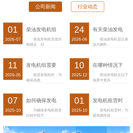
公司新闻
行业动态
01
24
柴油发电机组
有关柴油发电
2026-07
2026-06
柴油发电机凭借供
柴油发电机是以柴
电稳定、启
油为燃料，
11
10
发电机组需要
在哪种情况下
2026-05
2025-12
租赁发电机时，为
柴油发电机在以下
确保高效、
场景中更具
07
01
如何确保发电
发电机租赁时
2025-10
2025-10
为确保发电机租赁
发电机租赁时，为
过程中双方
避免隐性收