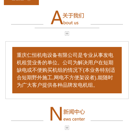
重庆仁恒机电设备有限公司是专业从事发电
机租赁业务的单位。公司为解决用户在短期
缺电或不便购买机组的情况下(本业务特别适
合短期野外施工,网电不方便架设者),能随时
为广大客户提供各种品牌发电机组。