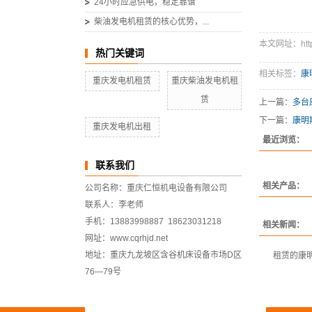
24小时应急供电，稳定靠谱
柴油发电机租赁的核心优势，...
本文网址：http:/
热门关键词
相关标签：
康
重庆发电机租赁
重庆柴油发电机租
赁
上一篇：
多台
下一篇：
康明
重庆发电机出租
最近浏览：
联系我们
相关产品：
公司名称：重庆仁恒机电设备有限公司
联系人：李老师
手机：13883998887 18623031218
相关新闻：
网址：
www.cqrhjd.net
地址：重庆九龙坡区含谷机床设备市场D区
租赁的康
76—79号