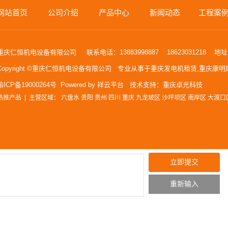
网站首页
公司介绍
产品中心
新闻动态
工程案
重庆仁恒机电设备有限公司 联系电话：13883998887 18623031218 
Copyright ©重庆仁恒机电设备有限公司 专业从事于
重庆发电机租赁
,
重庆康明
渝ICP备19000264号
Powered by 祥云平台 技术支持：重庆卓光科技
热推产品
| 主营区域：
六盘水
贵阳
贵州
四川
重庆
九龙坡区
沙坪坝区
南岸区
大渡口