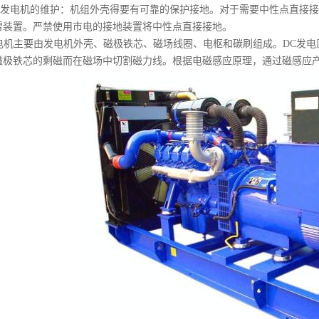
发电机的维护：机组外壳得要有可靠的保护接地。对于需要中性点直接接
雷装置。严禁使用市电的接地装置将中性点直接接地。
电机主要由发电机外壳、磁极铁芯、磁场线圈、电枢和碳刷组成。DC发
磁极铁芯的剩磁而在磁场中切割磁力线。根据电磁感应原理，通过磁感应