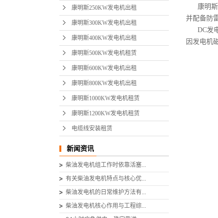
康明斯
康明斯250KW发电机出租
并配备防
康明斯300KW发电机出租
DC发
康明斯400KW发电机出租
因发电机
康明斯500KW发电机租赁
康明斯600KW发电机出租
康明斯800KW发电机出租
康明斯1000KW发电机租赁
康明斯1200KW发电机租赁
电缆线安装租赁
新闻资讯
柴油发电机组工作时依靠活塞...
有关柴油发电机特点与核心优...
柴油发电机的日常维护方法有...
柴油发电机核心作用与工程综...