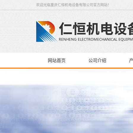
欢迎光临重庆仁恒机电设备有限公司官方网站！
网站首页
公司介绍
公司简介
康明斯
联系我们
康明斯
康明斯
康明斯
康明斯
康明斯