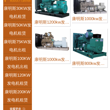
康明斯30KW发
电机租赁
康明斯1000kw发电机
康明斯1200kw发电机
康明斯50KW发
电机租赁
康明斯75KW发
电机出租
康明斯100KW
康明斯1000kw发电机
康明斯800kw发电机出
发电机出租
康明斯120KW
发电机租赁
康明斯200KW
发电机租赁