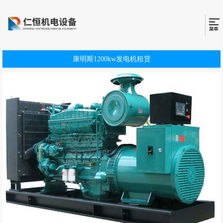
康明斯1200kw发电机租赁