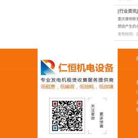
[
行业资讯
重庆康明斯
燃烧产生的
发布时间：20