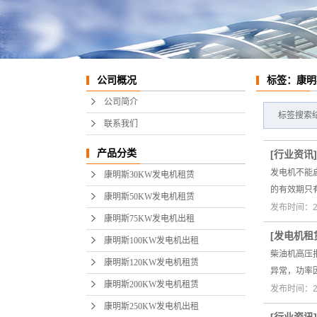
康明斯
康明斯
康明斯
标签：康明
公司概况
康明斯
公司简介
标签搜索结
联系我们
康明斯
产品分类
[
行业资讯
康明斯
发电机不能
康明斯30KW发电机租赁
康明斯
的有效期只
康明斯50KW发电机租赁
发布时间：20
康明斯
康明斯75KW发电机出租
[
发电机租
康明斯100KW发电机出租
柴油机高压
康明斯120KW发电机租赁
异常，功率
康明斯200KW发电机租赁
发布时间：20
康明斯250KW发电机出租