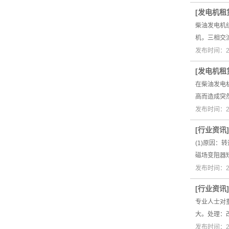
[
发电机租
柴油发电机
机，三相交
发布时间：20
[
发电机租
在柴油发电
高而造成突
发布时间：20
[
行业资讯
(1)原因
磁场变阻器
发布时间：20
[
行业资讯
专业人士对
大。处理：
发布时间：20