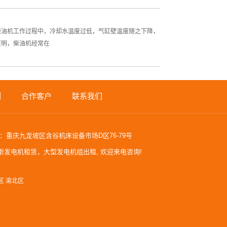
油机工作过程中，冷却水温度过低，气缸壁温度随之下降，
证明，柴油机经常在
例
合作客户
联系我们
地址：重庆九龙坡区含谷机床设备市场D区76-79号
斯发电机租赁
，
大型发电机组出租
, 欢迎来电咨询!
区
渝北区