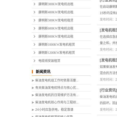
[
行业资讯
康明斯300KW发电机出租
在启动康明
康明斯400KW发电机出租
15秒内没
发布时间：20
康明斯500KW发电机租赁
康明斯600KW发电机出租
[
发电机租
康明斯800KW发电机出租
在选择应急
量之和，并
康明斯1000KW发电机租赁
发布时间：20
康明斯1200KW发电机租赁
[
发电机租
电缆线安装租赁
如果柴油发
新闻资讯
混合的方法
发布时间：20
柴油发电机组工作时依靠活塞...
有关柴油发电机特点与核心优...
[
行业资讯
柴油发电机的日常维护方法有...
柴油发电机
柴油发电机核心作用与工程综...
的损坏。因
24小时应急供电，稳定靠谱
发布时间：20