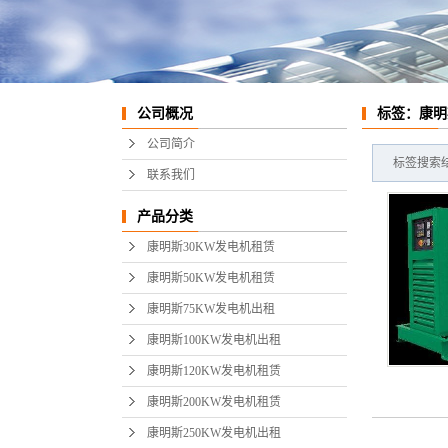
康明斯
康明斯
康明斯
标签：康明
公司概况
康明斯
公司简介
标签搜索结
联系我们
康明斯
产品分类
康明斯
康明斯30KW发电机租赁
康明斯
康明斯50KW发电机租赁
康明斯
康明斯75KW发电机出租
康明斯100KW发电机出租
康明斯120KW发电机租赁
康明斯200KW发电机租赁
康明斯250KW发电机出租