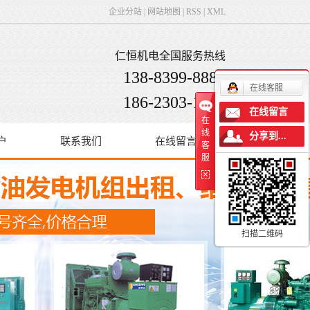
企业分站
|
网站地图
|
RSS
|
XML
仁恒机电全国服务热线
138-8399-8887
在线客服
186-2303-1218
在线留言
在
线
分享到...
户
联系我们
在线留言
客
服
扫描二维码