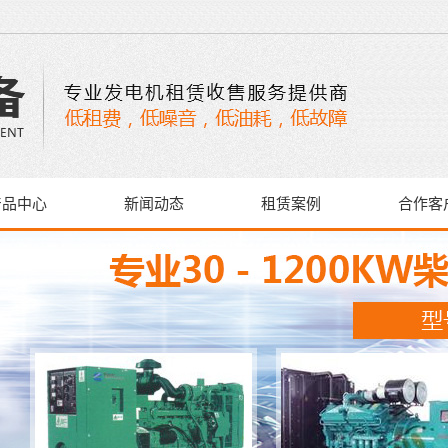
产品中心
新闻动态
租赁案例
合作客
30KW发电机租赁
发电机租赁动态
50KW发电机租赁
行业资讯
75KW发电机出租
常见问题
100KW发电机出租
120KW发电机租赁
200KW发电机租赁