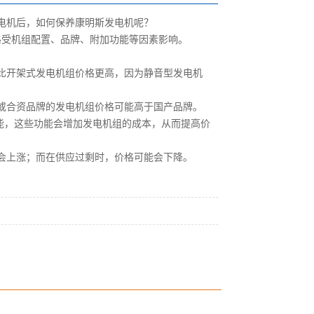
电机后，如何保养康明斯发电机呢？
体价格受机组配置、品牌、附加功能等因素影响。
比开架式发电机组价格更高，因为静音型发电机
或合资品牌的发电机组价格可能高于国产品牌。
能，这些功能会增加发电机组的成本，从而提高价
会上涨；而在供应过剩时，价格可能会下降。