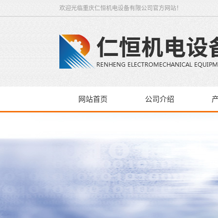
欢迎光临重庆仁恒机电设备有限公司官方网站！
网站首页
公司介绍
公司简介
康明斯
联系我们
康明斯
康明斯
康明斯
康明斯
康明斯