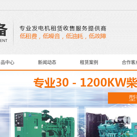
产品中心
新闻动态
租赁案例
合作客
30KW发电机租赁
发电机租赁动态
50KW发电机租赁
行业资讯
75KW发电机出租
常见问题
100KW发电机出租
120KW发电机租赁
200KW发电机租赁